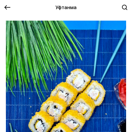
Уфтанма