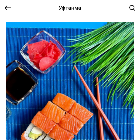
Уфтанма